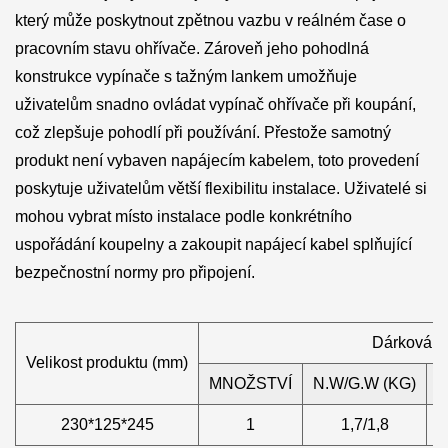
který může poskytnout zpětnou vazbu v reálném čase o
pracovním stavu ohřívače. Zároveň jeho pohodlná
konstrukce vypínače s tažným lankem umožňuje
uživatelům snadno ovládat vypínač ohřívače při koupání,
což zlepšuje pohodlí při používání. Přestože samotný
produkt není vybaven napájecím kabelem, toto provedení
poskytuje uživatelům větší flexibilitu instalace. Uživatelé si
mohou vybrat místo instalace podle konkrétního
uspořádání koupelny a zakoupit napájecí kabel splňující
bezpečnostní normy pro připojení.
Dárková k
Velikost produktu (mm)
MNOŽSTVÍ
N.W/G.W (KG)
V
230*125*245
1
1,7/1,8