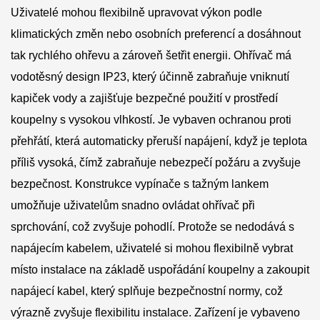
Uživatelé mohou flexibilně upravovat výkon podle
klimatických změn nebo osobních preferencí a dosáhnout
tak rychlého ohřevu a zároveň šetřit energii. Ohřívač má
vodotěsný design IP23, který účinně zabraňuje vniknutí
kapiček vody a zajišťuje bezpečné použití v prostředí
koupelny s vysokou vlhkostí. Je vybaven ochranou proti
přehřátí, která automaticky přeruší napájení, když je teplota
příliš vysoká, čímž zabraňuje nebezpečí požáru a zvyšuje
bezpečnost. Konstrukce vypínače s tažným lankem
umožňuje uživatelům snadno ovládat ohřívač při
sprchování, což zvyšuje pohodlí. Protože se nedodává s
napájecím kabelem, uživatelé si mohou flexibilně vybrat
místo instalace na základě uspořádání koupelny a zakoupit
napájecí kabel, který splňuje bezpečnostní normy, což
výrazně zvyšuje flexibilitu instalace. Zařízení je vybaveno