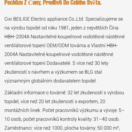
Pochází Z Číny, Prodává Do Celého Světa.
Cixi BEILIGE Electric appliance Co.,Ltd. Specializujeme se
na výrobu topidel od roku 1981, jeden z největších
Čína
HBH-2004A Nastavitelné koupelnové vodotěsné nástěnné
ventilátorové topení OEM/ODM továrna
a
Vlastní HBH-
2004A Nastavitelné koupelnové vodotěsné nástěnné
ventilátorové topení Dodavatelé
. S více než 30 lety
zkušeností s návrhem a výzkumem se BLG stal
významným globálním dodavatelem topidel.
Základní informace o továrně: 32 let zkušeností s výrobou
topidel, více než 20 let zkušeností s exportem, 20
montážních linek. Počet pracovníků výzkumu a vývoje: 5–
10 osob, počet pracovníků kontroly kvality: 31–40 osob.
Zaměstnanci: více než 1000, plocha továrny: 50 000 m²,