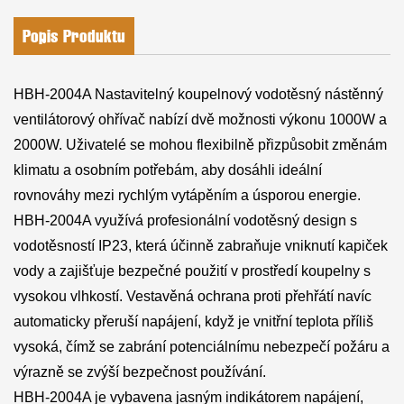
Popis Produktu
HBH-2004A Nastavitelný koupelnový vodotěsný nástěnný
ventilátorový ohřívač nabízí dvě možnosti výkonu 1000W a
2000W. Uživatelé se mohou flexibilně přizpůsobit změnám
klimatu a osobním potřebám, aby dosáhli ideální
rovnováhy mezi rychlým vytápěním a úsporou energie.
HBH-2004A využívá profesionální vodotěsný design s
vodotěsností IP23, která účinně zabraňuje vniknutí kapiček
vody a zajišťuje bezpečné použití v prostředí koupelny s
vysokou vlhkostí. Vestavěná ochrana proti přehřátí navíc
automaticky přeruší napájení, když je vnitřní teplota příliš
vysoká, čímž se zabrání potenciálnímu nebezpečí požáru a
výrazně se zvýší bezpečnost používání.
HBH-2004A je vybavena jasným indikátorem napájení,