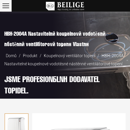
HBH-2004A Nastavitelné koupelnové vodotěsné
nástěnné ventilátorové topení Vlastní
Domů
/
Produkt
/
Koupelnový ventilátor topení
/
HBH-2004A
Nastavitelné koupelnové vodotěsné nástěnné ventilátorové topení
JSME PROFESIONÁLNÍ DODAVATEL
TOPIDEL.