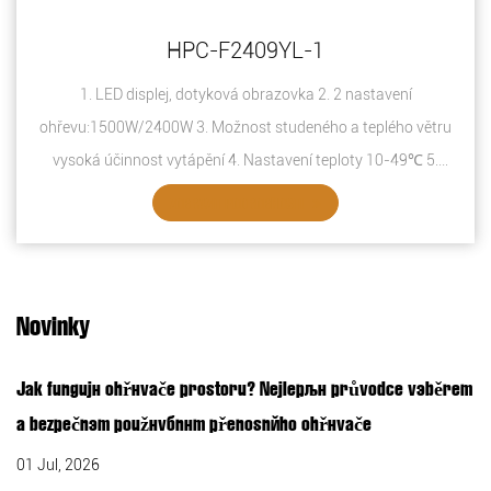
HPC-F2409YL-1
1. LED displej, dotyková obrazovka 2. 2 nastavení
ohřevu:1500W/2400W 3. Možnost studeného a teplého větru
vysoká účinnost vytápění 4. Nastavení teploty 10-49℃ 5.
Čas...
ZOBRAZIT PODROBNOSTI
Novinky
Jak fungují ohřívače prostoru? Nejlepší průvodce výběrem
a bezpečným používáním přenosného ohřívače
01 Jul, 2026