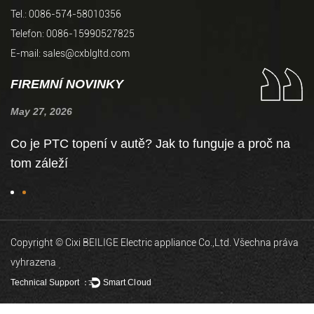
Tel.: 0086-574-58010356
Telefon: 0086-15990527825
E-mail:
sales@cxblgltd.com
FIREMNÍ NOVINKY
May 27, 2026
Ju
Co je PTC topení v autě? Jak to funguje a proč na
J
tom záleží
n
Copyright © Cixi BEILIGE Electric appliance Co.,Ltd. Všechna práva
vyhrazena
Technical Support ：
Smart Cloud